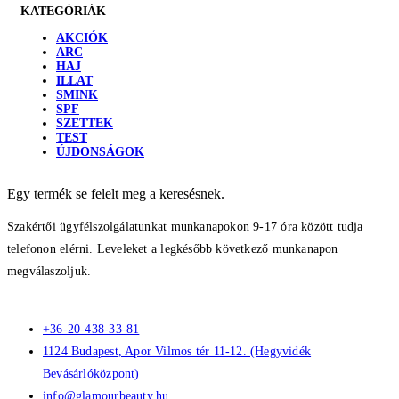
KATEGÓRIÁK
AKCIÓK
ARC
HAJ
ILLAT
SMINK
SPF
SZETTEK
TEST
ÚJDONSÁGOK
Egy termék se felelt meg a keresésnek.
Szakértői ügyfélszolgálatunkat munkanapokon 9-17 óra között tudja
telefonon elérni. Leveleket a legkésőbb következő munkanapon
megválaszoljuk.
+36-20-438-33-81
1124 Budapest, Apor Vilmos tér 11-12. (Hegyvidék
Bevásárlóközpont)
info@glamourbeauty.hu