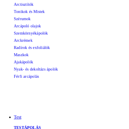
Arctisztítók
Tonikok és Mistek
Szérumok
Arcápoló olajok
Szemkörnyékápolók
Arckrémek
Radírok és exfoliálók
Maszkok
Ajakápolók
Nyak- és dekoltázs ápolók
Férfi arcápolás
Test
TESTÁPOLÁS