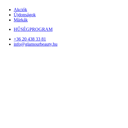
Akciók
Újdonságok
Márkák
HŰSÉGPROGRAM
+36 20 438 33 81
info@glamourbeauty.hu