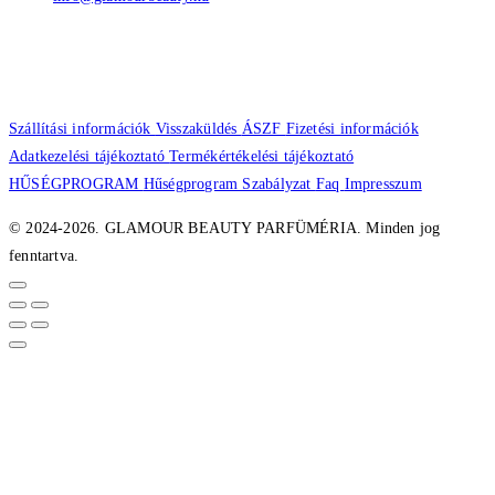
Szállítási információk
Visszaküldés
ÁSZF
Fizetési információk
Adatkezelési tájékoztató
Termékértékelési tájékoztató
HŰSÉGPROGRAM
Hűségprogram Szabályzat
Faq
Impresszum
© 2024-2026. GLAMOUR BEAUTY PARFÜMÉRIA. Minden jog
fenntartva.