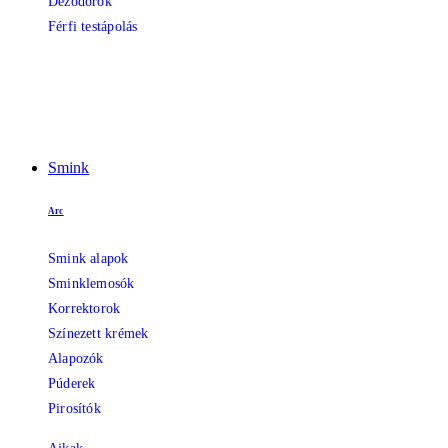
Dezodorok
Férfi testápolás
Smink
Arc
Smink alapok
Sminklemosók
Korrektorok
Színezett krémek
Alapozók
Púderek
Pirosítók