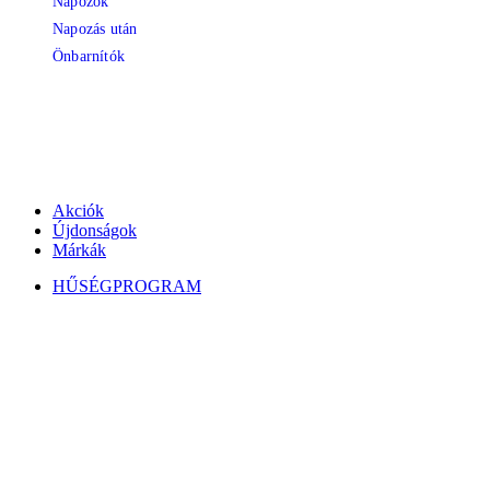
Napozók
Napozás után
Önbarnítók
Akciók
Újdonságok
Márkák
HŰSÉGPROGRAM