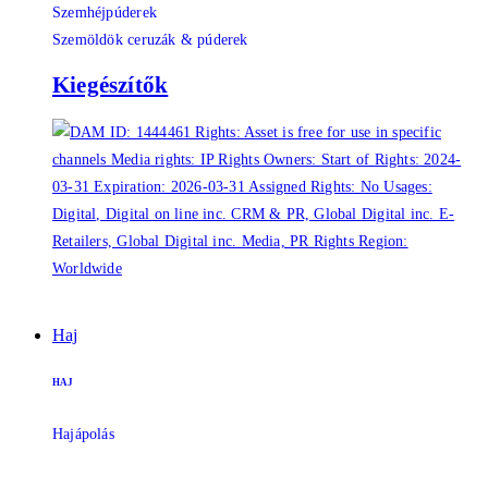
Szemhéjpúderek
Szemöldök ceruzák & púderek
Kiegészítők
Haj
HAJ
Hajápolás