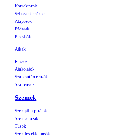
Korrektorok
Színezett krémek
Alapozók
Púderek
Pirosítók
Ajkak
Rúzsok
Ajakolajok
Szájkontúrceruzák
Szájfények
Szemek
Szempillaspirálok
Szemceruzák
Tusok
Szemfestéklemosók