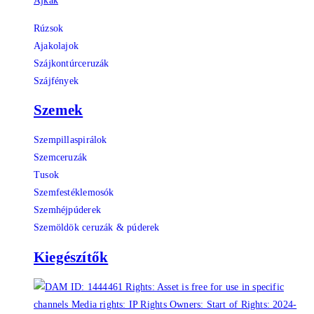
Ajkak
Rúzsok
Ajakolajok
Szájkontúrceruzák
Szájfények
Szemek
Szempillaspirálok
Szemceruzák
Tusok
Szemfestéklemosók
Szemhéjpúderek
Szemöldök ceruzák & púderek
Kiegészítők