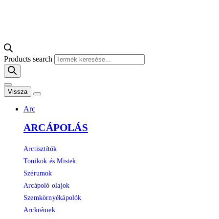
Products search
Vissza
Arc
ARCÁPOLÁS
Arctisztítók
Tonikok és Mistek
Szérumok
Arcápoló olajok
Szemkörnyékápolók
Arckrémek